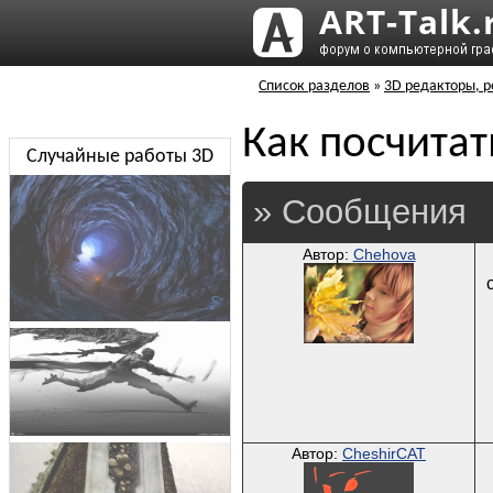
Список разделов
»
3D редакторы, р
Как посчита
Случайные работы 3D
» Сообщения
Автор:
Chehova
Автор:
CheshirCAT