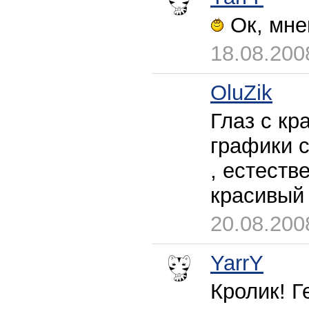
Ок, мне
18.08.200
OluZik
Глаз с кр
графики с
, естеств
красивы
20.08.200
YarrY
Кролик! Г