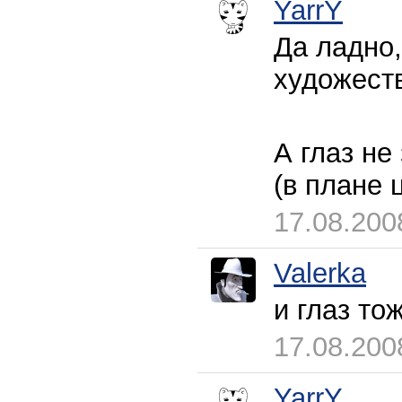
YarrY
Да ладно,
художест
А глаз не
(в плане 
17.08.200
Valerka
и глаз то
17.08.200
YarrY