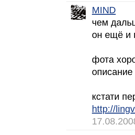
MIND
чем даль
он ещё и
фота хор
описание
кстати пе
http://lin
17.08.200