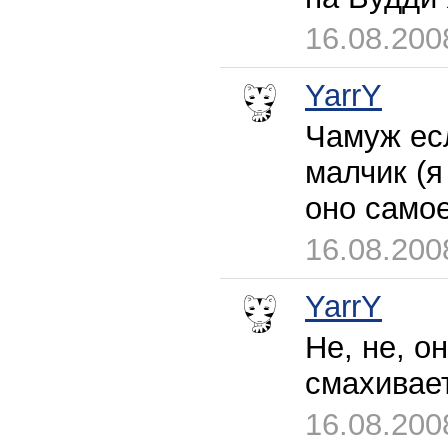
16.08.200
YarrY
Чамуж есл
малчик (я
оно самое
16.08.200
YarrY
Не, не, о
смахивает
16.08.200