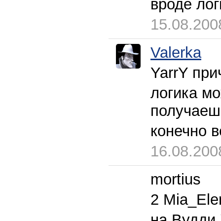
вроде лог
15.08.200
Valerka
YarrY при
логика мо
получаешь
конечно в
16.08.200
mortius
2 Mia_Ele
на Вудди 