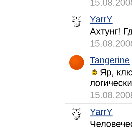
15.08.200
YarrY
Ахтунг! Г
15.08.200
Tangerine
Яр, клю
логически
15.08.200
YarrY
Человечес