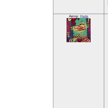
Автор:
Hade