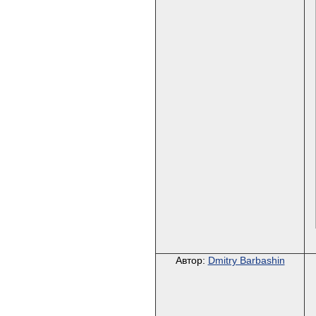
Автор:
Dmitry Barbashin