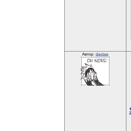
Автор:
daotae