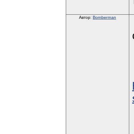
Автор:
Bomberman