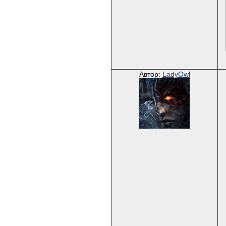
Автор:
LadyOwl