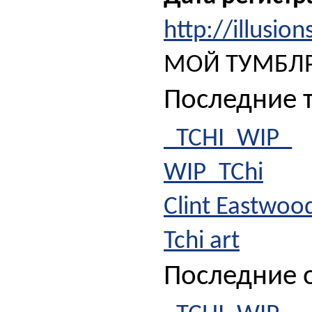
http://illusio
МОЙ ТУМБЛР
Последние 
_TCHI_WIP_
WIP_TChi
Clint Eastwoo
Tchi art
Последние о