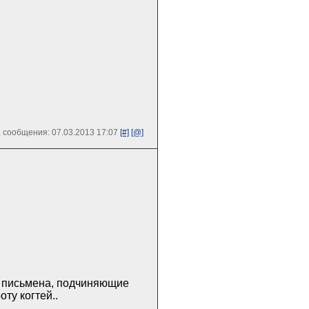
 сообщения: 07.03.2013 17:07
[#]
[@]
е письмена, подчиняющие
ту когтей..