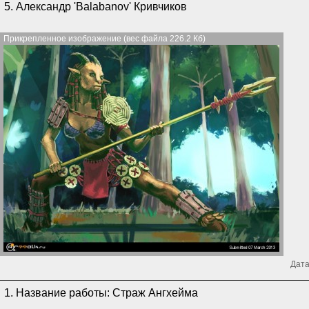
5. Александр 'Balabanov' Кривчиков
Прикрепленное изображение (вес файла 226.2 Кб)
Дата
1. Название работы: Страж Ангхейма