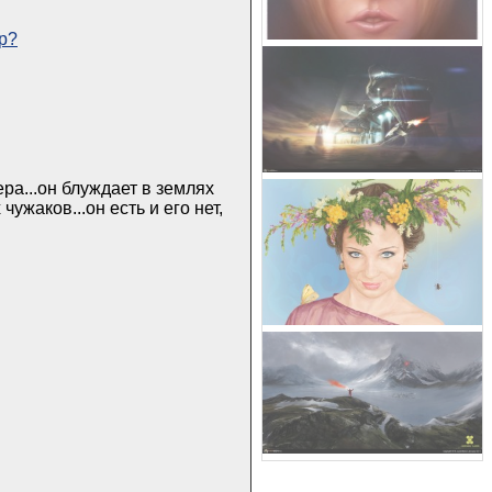
hp?
ра...он блуждает в землях
ужаков...он есть и его нет,