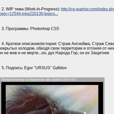
2. WIP тема (Work-In-Progress):
http://cg-warrior.com/index.p
topic=12544.msg220130;topics...
3. Программы: Photoshop CS5
4. Краткое описание/история: Страж Ангхейма, Страж Севе
покрытых холодом, обходя свои территории и отгоняя от них ч
он не жив и не мертв...он, дух Народа Гор, он их Защитник
5. Подпись: Egor "URSUS" Gafidov
Прикрепленное изображение (вес файла 200.4 Кб)