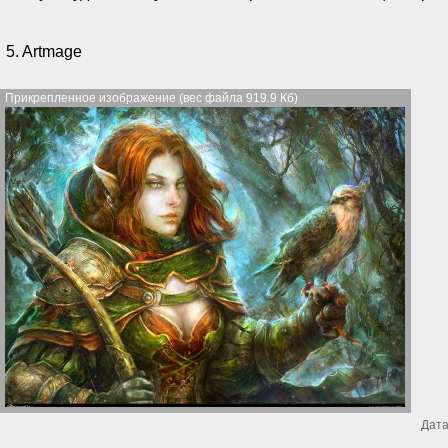
5. Artmage
Прикрепленное изображение (вес файла 919.9 Кб)
Дата