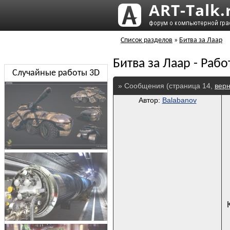
Список разделов
»
Битва за Лаар
Битва за Лаар - Раб
Случайные работы 3D
» Сообщения (страница 14,
верн
Автор:
Balabanov