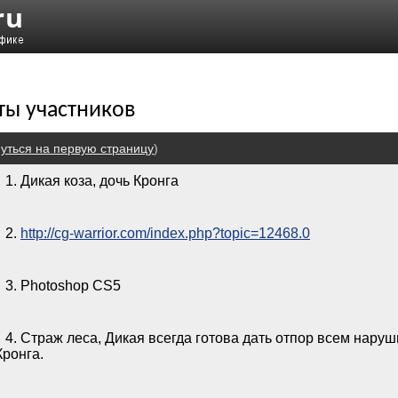
оты участников
уться на первую страницу
)
1. Дикая коза, дочь Кронга
2.
http://cg-warrior.com/index.php?topic=12468.0
3. Photoshop CS5
4. Страж леса, Дикая всегда готова дать отпор всем нар
Кронга.