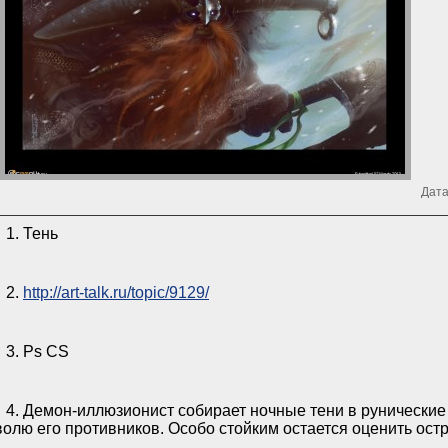
Дата
1. Тень
2.
http://art-talk.ru/topic/9129/
3. Ps CS
4. Демон-иллюзионист собирает ночные тени в рунически
волю его противников. Особо стойким остается оценить остро