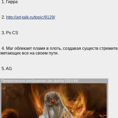
1. Гирра
2.
http://art-talk.ru/topic/9129/
3. Ps CS
4. Маг облекает пламя в плоть, создавая существ стремит
сметающих все на своем пути.
5. AG
Прикрепленное изображение (вес файла 528.9 Кб)