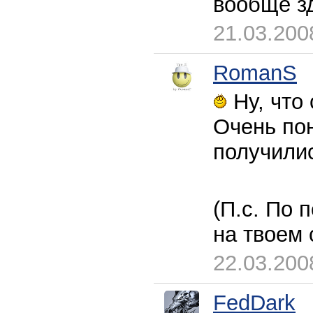
вообще зд
21.03.200
RomanS
Ну, что
Очень по
получили
(П.с. По 
на твоем
22.03.200
FedDark