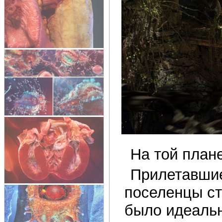
На той план
Прилетавшие
поселенцы ст
было идеальн