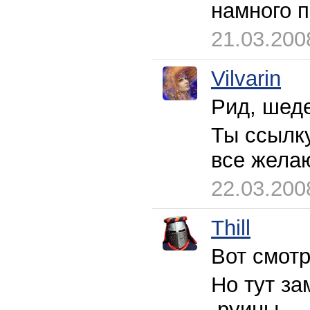
намного п
21.03.200
Vilvarin
Рид, шеде
Ты ссылку
все жел
22.03.200
Thill
Вот смотр
Но тут за
,руины...