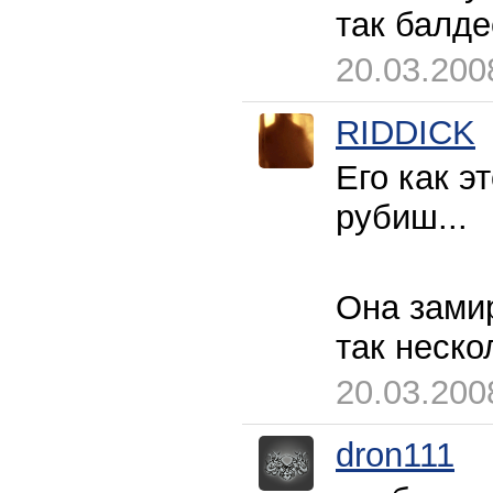
так балде
20.03.200
RIDDICK
Его как э
рубиш...
Она замир
так неско
20.03.200
dron111