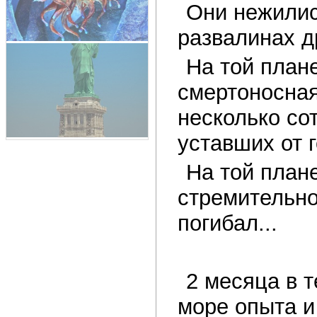
Они нежилис
развалинах д
На той план
смертоносная
несколько со
уставших от г
На той план
стремительно,
погибал...
2 месяца в 
море опыта и