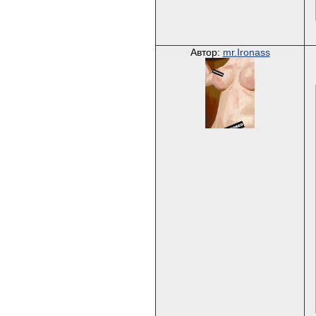
Автор:
mr.Ironass