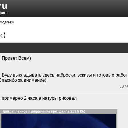
Progress)
с)
Привет Всем)
Буду выкладывать здесь наброски, эскизы и готовые рабо
Спасибо за внимание)
Дата
примерно 2 часа а натуры рисовал
Прикрепленное изображение (вес файла 213.9 Кб)