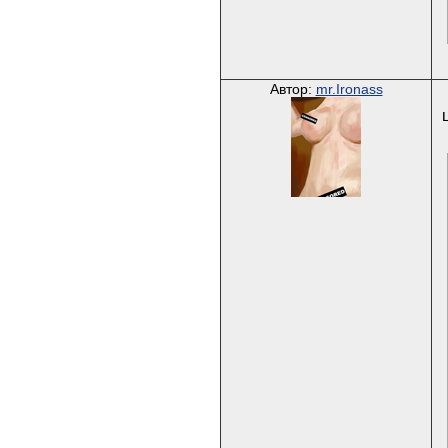
Автор:
mr.Ironass