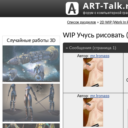
Список разделов
»
2D WIP (Work In 
WIP Учусь рисовать (
Случайные работы 3D
» Сообщения (страница 1)
Автор:
mr.Ironass
Автор:
mr.Ironass