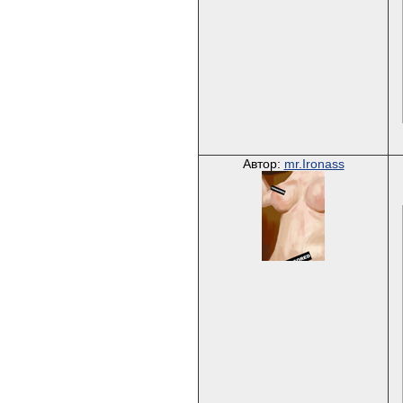
Автор:
mr.Ironass