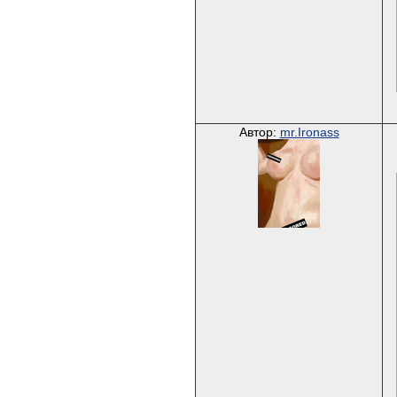
Автор:
mr.Ironass