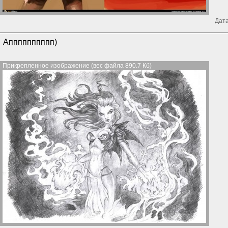
Дата
Апппппппппп)
Прикрепленное изображение (вес файла 890.7 Кб)