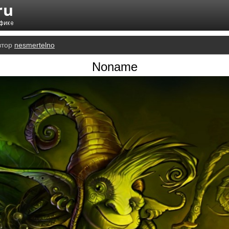
втор
nesmertelno
Noname