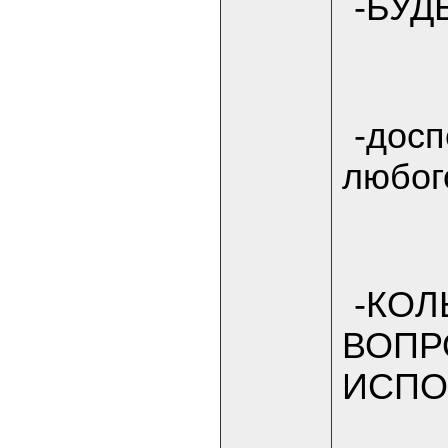
-БУД
-досп
любого
-КОЛ
ВОПР
ИСПО