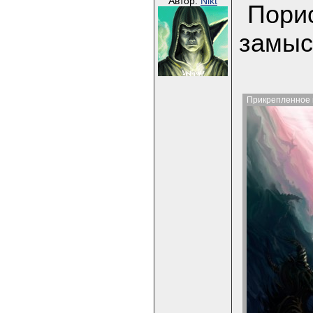
Автор:
Nikt
Порис
замыс
Прикрепленное 