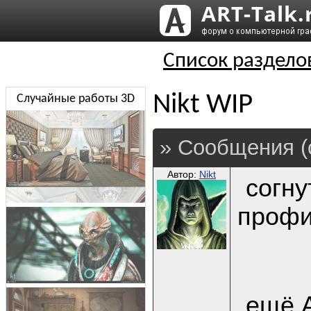
Список раздело
Nikt WIP
Случайные работы 3D
» Сообщения (
Автор:
Nikt
согну
профи
ещё 