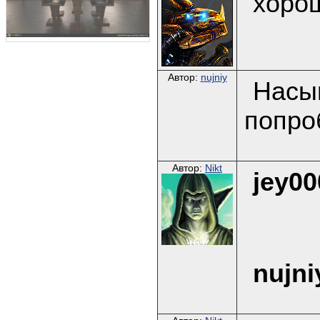
хоро
Автор:
nujniy
Насыщ
попроб
Автор:
Nikt
jey00
nujni