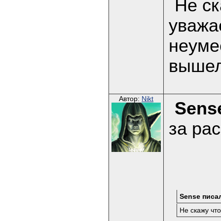
Не ск
уважа
неуме
вышел
Автор:
Nikt
Sens
за ра
Sense писал
Не скажу чт