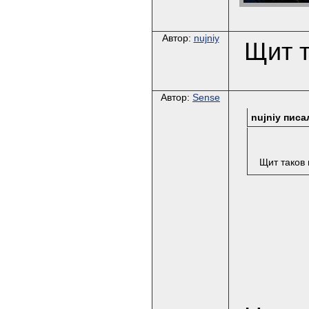
Автор:
nujniy
Щит т
Автор:
Sense
nujniy писал
Щит таков 