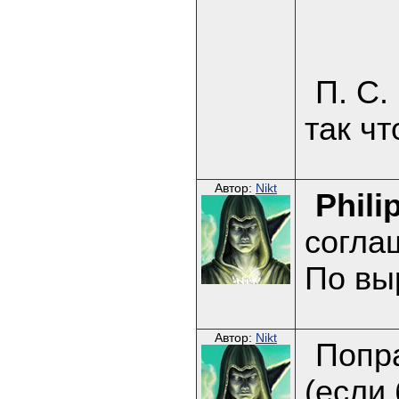
П. С.
так чт
Автор:
Nikt
Phili
согла
По выр
Автор:
Nikt
Попра
(если