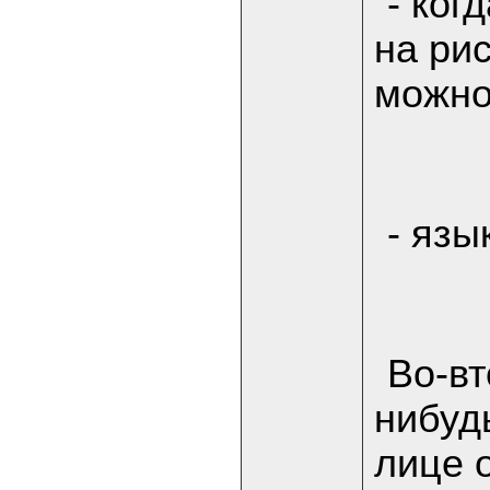
- ког
на ри
можно
- язы
Во-вт
нибудь
лице 