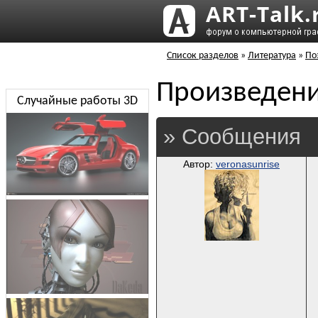
Список разделов
»
Литература
»
По
Произведени
Случайные работы 3D
» Сообщения
Автор:
veronasunrise