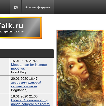
Архив форума
15.01.2020 21:43
Meet a man for intimate
meetings
FrankKag
20.01.2020 16:47
дверь для душевой
кабины в минске
Bogdandej
18.01.2020 21:00
Celexa Citalopram 20mg
donde comprar sin receta