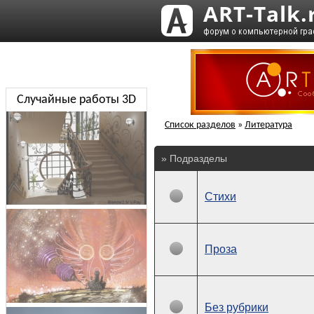
Случайные работы 3D
Список разделов
»
Литература
» Подразделы
Стихи
Проза
Без рубрики