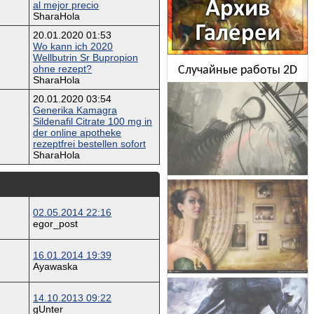
al mejor precio
SharaHola
20.01.2020 01:53
Wo kann ich 2020
Wellbutrin Sr Bupropion
ohne rezept?
Случайные работы 2D
SharaHola
20.01.2020 03:54
Generika Kamagra
Sildenafil Citrate 100 mg in
der online apotheke
rezeptfrei bestellen sofort
SharaHola
02.05.2014 22:16
egor_post
16.01.2014 19:39
Ayawaska
14.10.2013 09:22
gUnter