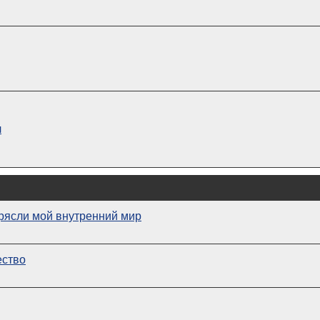
л
рясли мой внутренний мир
ество