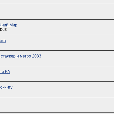
йний Мир
RDcE
ика
 сталкер и метро 2033
 и РА
окнигу