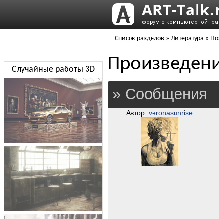
Список разделов
»
Литература
»
По
Произведени
Случайные работы 3D
» Сообщения
Автор:
veronasunrise