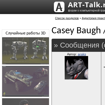
Список разделов
»
Аудитория практ
Casey Baugh 
Случайные работы 3D
» Сообщения (
Автор:
araks