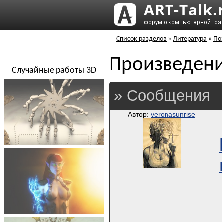
Список разделов
»
Литература
»
По
Произведени
Случайные работы 3D
» Сообщения
Автор:
veronasunrise