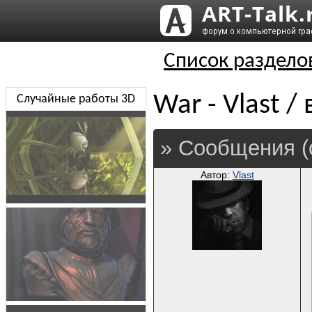
Список раздело
War - Vlast /
Случайные работы 3D
» Сообщения (
Автор:
Vlast