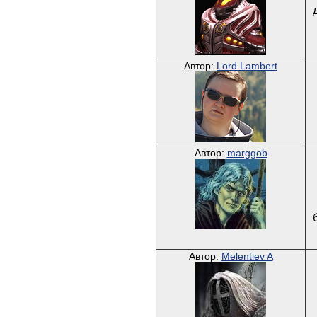
Автор:
Lord Lambert
Автор:
marggob
Автор:
Melentiev A