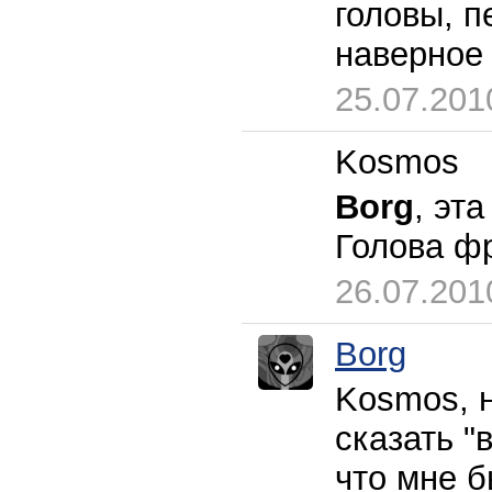
головы, п
наверное
25.07.201
Kosmos
Borg
, эт
Голова фр
26.07.201
Borg
Kosmos, н
сказать "
что мне б