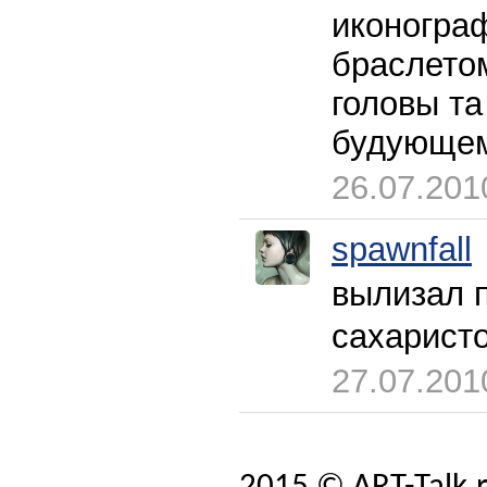
иконограф
браслетом
головы та
будующем 
26.07.201
spawnfall
вылизал 
сахарист
27.07.201