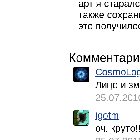
арт я старалс
также сохран
это получило
Комментари
CosmoLog
Лицо и зм
25.07.201
igotm
оч. круто