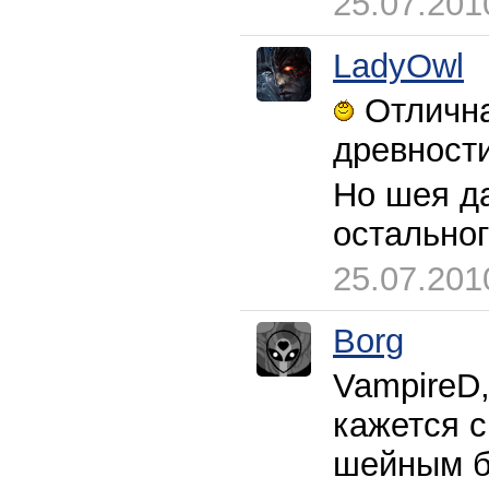
25.07.201
LadyOwl
Отлична
древности
Но шея да
остальног
25.07.201
Borg
VampireD,
кажется с
шейным б