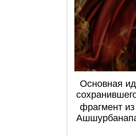
Основная ид
сохранившего
фрагмент из 
Ашшурбанапала