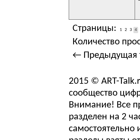
Страницы:
1
2
3
4
Количество прос
← Предыдущая 
2015 © ART-Talk.
сообщество цифр
Внимание! Все п
разделен на 2 ча
самостоятельно и