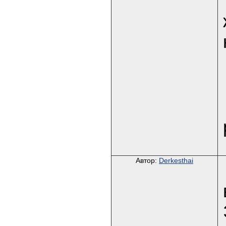
Автор:
Derkesthai