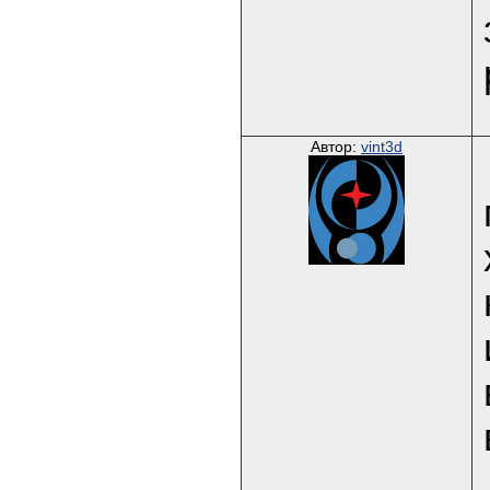
Автор:
vint3d