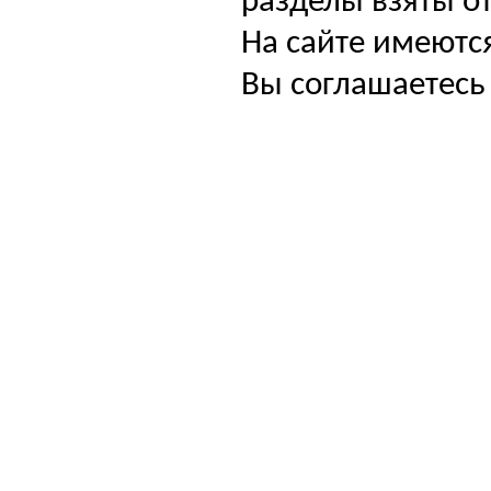
разделы взяты от
На сайте имеютс
Вы соглашаетесь