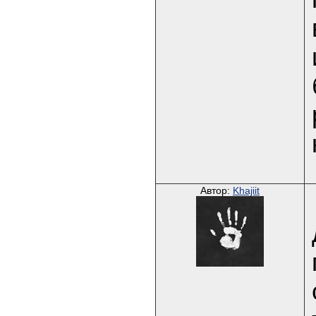
Автор:
Khajiit