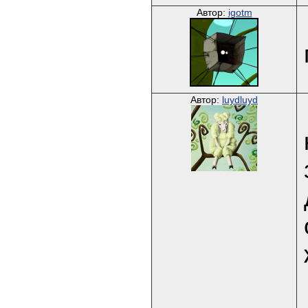
Автор:
igotm
Автор:
luydluyd