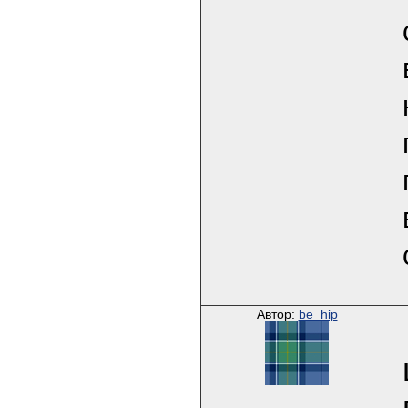
Автор:
be_hip