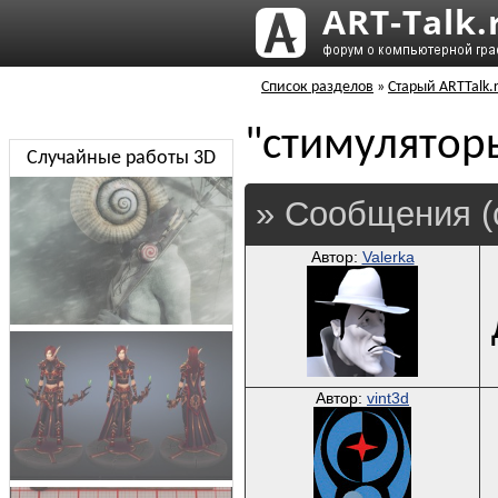
Список разделов
»
Старый ARTTalk.
"стимулятор
Случайные работы 3D
» Сообщения (
Автор:
Valerka
Автор:
vint3d