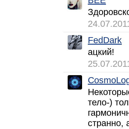
BEE
Здоровско
24.07.201
FedDark
ацкий!
25.07.201
CosmoLog
Некоторые
тело-) то
гармоничн
странно, 