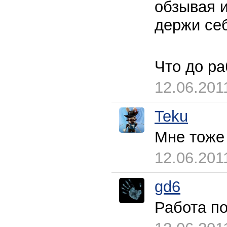
обзывая и
держи себ
Что до ра
12.06.201
Teku
Мне тоже
12.06.201
gd6
Работа п