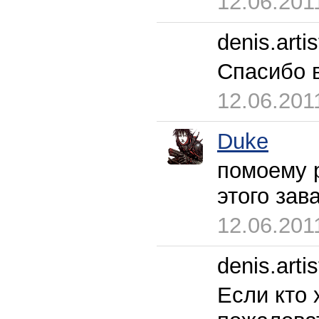
12.06.201
denis.artis
Спасибо 
12.06.201
Duke
помоему р
этого зав
12.06.201
denis.artis
Если кто 