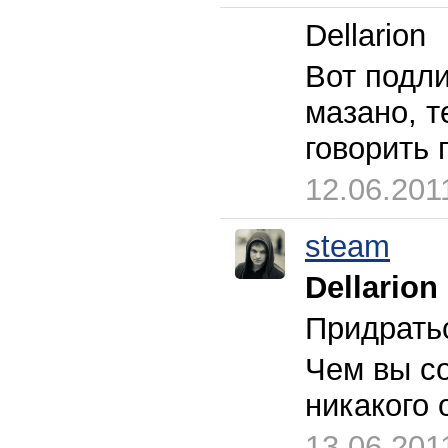
Dellarion
Вот подли
мазано, т
говорить 
12.06.201
steam
Dellarion
Придрать
Чем вы со
никакого 
13.06.201