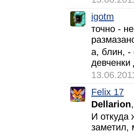
igotm
точно - н
размазано
а, блин, 
девченки 
13.06.201
Felix 17
Dellarion
И откуда 
заметил, 