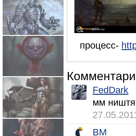
процесс-
htt
Комментари
FedDark
мм ништя
27.05.201
BM