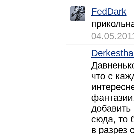
FedDark
прикольн
04.05.201
Derkestha
Давненьк
что с каж
интересн
фантазии.
добавить 
сюда, то 
в разрез 