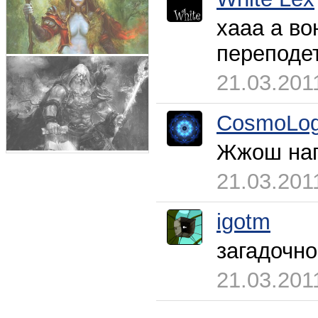
хааа а во
переподе
21.03.201
CosmoLog
Жжош нап
21.03.201
igotm
загадочно
21.03.201