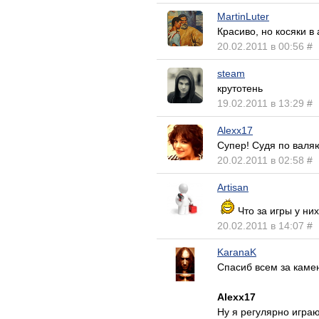
MartinLuter
Красиво, но косяки в
20.02.2011 в 00:56
#
steam
крутотень
19.02.2011 в 13:29
#
Alexx17
Супер! Судя по валя
20.02.2011 в 02:58
#
Artisan
Что за игры у ни
20.02.2011 в 14:07
#
KaranaK
Спасиб всем за каме
Alexx17
Ну я регулярно играю