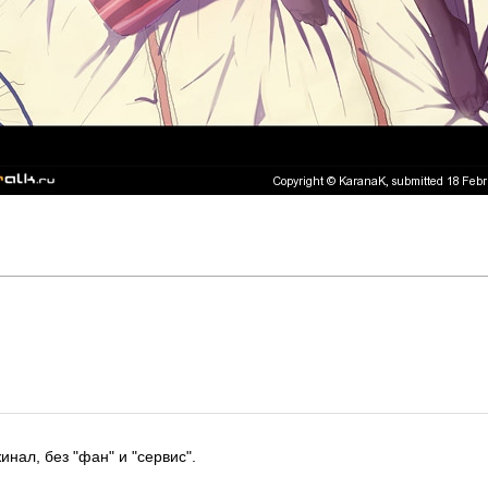
инал, без "фан" и "сервис".