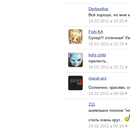
Derkesthai
Всё хорошо, но мне 
18.02.2011 в 20:25
#
Fish-KA
Супер!!! отличная! Уз
18.02.2011 в 21:19
#
light-child
прелесть...
18.02.2011 в 22:21
#
marat-ars
Солнечно, красиво, 
19.02.2011 в 06:58
#
211
анимэшно полное "ня"
стиль очень крут...
20.02.2011 в 00:16
#