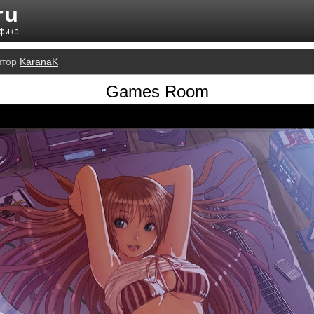
втор
KaranaK
Games Room