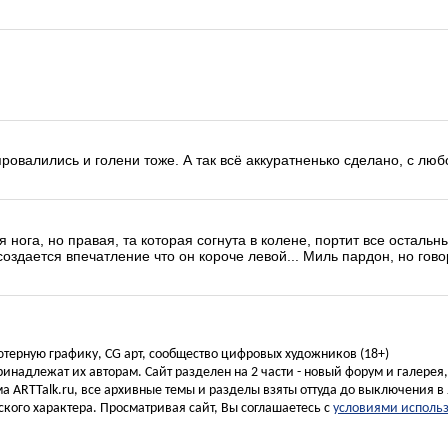
провалились и голени тоже. А так всё аккуратненько сделано, с лю
я нога, но правая, та которая согнута в колене, портит все осталь
 создается впечатление что он короче левой... Миль пардон, но гово
ьютерную графику, CG арт, сообщество цифровых художников (18+)
инадлежат их авторам. Сайт разделен на 2 части - новый форум и галерея
а ARTTalk.ru, все архивные темы и разделы взяты оттуда до выключения в 
кого характера. Просматривая сайт, Вы соглашаетесь с
условиями исполь