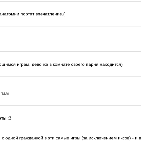
 анатомии портят впечатление.(
ющимся играм, девочка в комнате своего парня находится)
х там
нты :3
 с одной гражданкой в эти самые игры (за исключением иксов) - и в