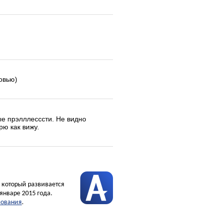
бовью)
ные прэлллесссти. Не видно
рю как вижу.
, который развивается
январе 2015 года.
зования
.