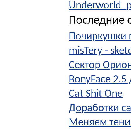
Underworld_p
Последние о
Почиркушки п
misTery - ske
Сектор Орион
BonyFace 2.5
Cat Shit One
Доработки с
Меняем тени 