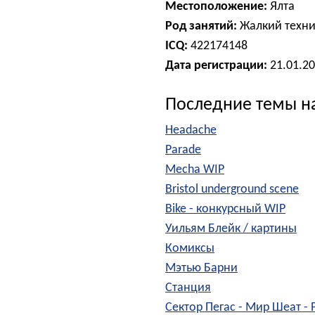
Местоположение:
Ялта
Род занятий:
Жалкий техни
ICQ:
422174148
Дата регистрации:
21.01.2
Последние темы н
Headache
Parade
Mecha WIP
Bristol underground scene
Bike - конкурсный WIP
Уильям Блейк / картины
Комиксы
Мэтью Барни
Станция
Сектор Пегас - Мир Шеат - 