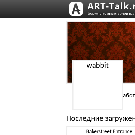
wabbit
Работ
Последние загруже
Bakerstreet Entrance