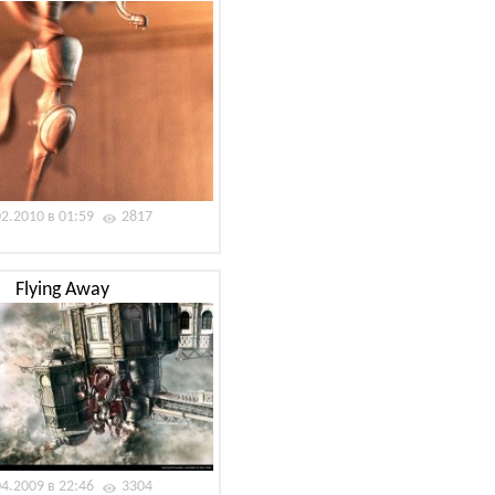
02.2010 в 01:59
2817
Flying Away
04.2009 в 22:46
3304