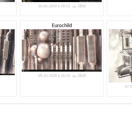
30.06.2009 в 18:52
2806
Eurochild
08.10.2008 в 20:34
2828
07.
н