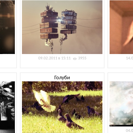
09.02.2011 в 15:11
3955
14.
Голуби
04.