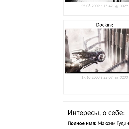
25.08.2009 в 15:42
3029
Docking
17.10.2008 в 22:09
3203
Интересы, о себе:
Полное имя:
Максим Гуди