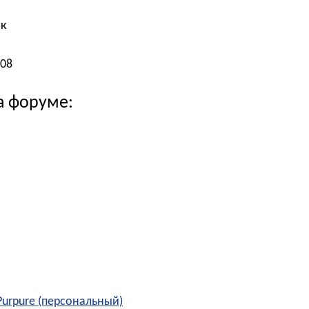
к
008
а форуме:
Purpure (персональный)