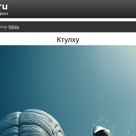
втор
Nikita
Ктулху