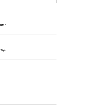
сями.
код.