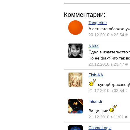
Комментарии:
Tangerine
А есть эта обложка 
20.12.2010 в 22:54
#
Nikita
Сдал в издательство
Но не факт, что так в
20.12.2010 в 23:47
#
Fish-KA
супер! красавец!!
21.12.2010 в 02:54
#
Ihtiandr
Ваще шик
21.12.2010 в 11:01
#
CosmoLogic