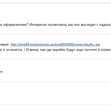
уже оформленная? Интересно посмотреть как оно выглядит с надпи
 такую:
http://img89.imageshack.us/img89/6586/covercthulhu.jpg
се и останется :/ И внизу там где корабль будут еще логотип и штрих
!!