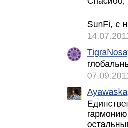
Спасибо, 
SunFi, с 
14.07.201
TigraNosa
глобальны
07.09.201
Ayawaska
Единствен
гармонию,
остальным