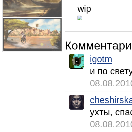
wip
Комментари
igotm
и по свету
08.08.201
cheshirsk
ухты, спа
08.08.201