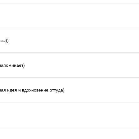
вы))
напоминает)
ная идея и вдохновение оттуда)