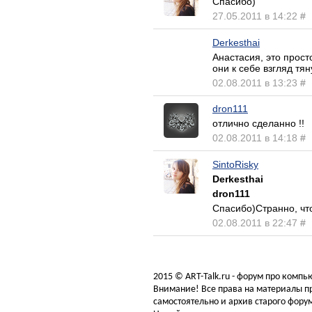
Спасибо)
27.05.2011 в 14:22
#
Derkesthai
Анастасия, это прост
они к себе взгляд тя
02.08.2011 в 13:23
#
dron111
отлично сделанно !!
02.08.2011 в 14:18
#
SintoRisky
Derkesthai
dron111
Спасибо)Странно, что
02.08.2011 в 22:47
#
2015 © ART-Talk.ru - форум про комп
Внимание! Все права на материалы пр
самостоятельно и архив старого форум