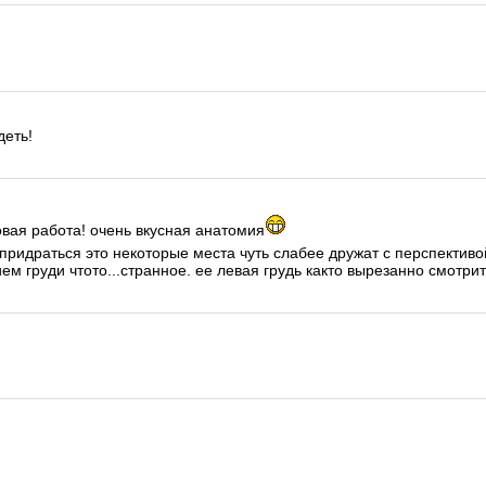
деть!
овая работа! очень вкусная анатомия
придраться это некоторые места чуть слабее дружат с перспектив
ем груди чтото...странное. ее левая грудь както вырезанно смотри