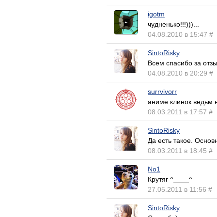
igotm
чудненько!!!)))...
04.08.2010 в 15:47
#
SintoRisky
Всем спасибо за отзы
04.08.2010 в 20:29
#
surrvivorr
аниме клинок ведьм 
08.03.2011 в 17:57
#
SintoRisky
Да есть такое. Основ
08.03.2011 в 18:45
#
No1
Крутяг ^____^
27.05.2011 в 11:56
#
SintoRisky