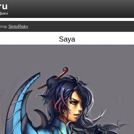
втор
SintoRisky
Saya