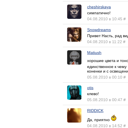
cheshirskaya
симпатично!
04.08.2010 в 10:45
#
Snowdreams
Привет Насть, рад ви
04.08.2010 в 11:22
#
Matiush
хорошие цвета и тон
единственное к чему 
коненки и с освещени
05.08.2010 в 00:10
#
otis
клево!
05.08.2010 в 00:47
#
RIDDICK
Да, приятно
04.08.2010 в 14:52
#