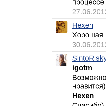
процессе 
27.06.201
Hexen
Хорошая р
30.06.201
SintoRisk
igotm
Возможно)
нравится)
Hexen
Спасибо)