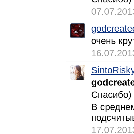
07.07.201
godcreate
очень кру
16.07.201
SintoRisk
godcreat
Спасибо)
В среднем
подсчитыв
17.07.201