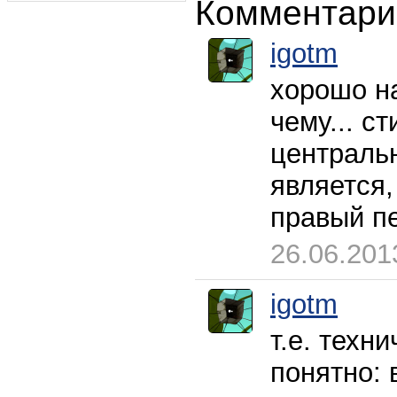
Комментари
igotm
хорошо на
чему... с
центральн
является,
правый пе
26.06.201
igotm
т.е. техн
понятно: 