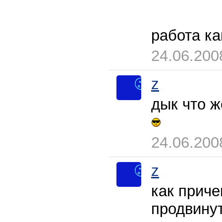
работа как
24.06.200
z
дык что ж
24.06.200
z
как приче
продвинут