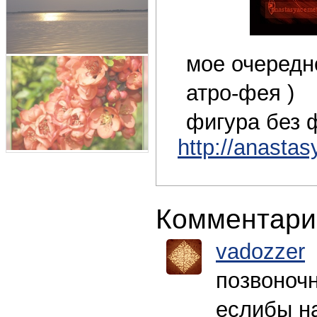
мое очередн
атро-фея )
фигура без 
http://anastas
Комментари
vadozzer
позвоночн
еслибы н