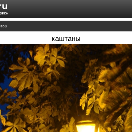
втор
каштаны