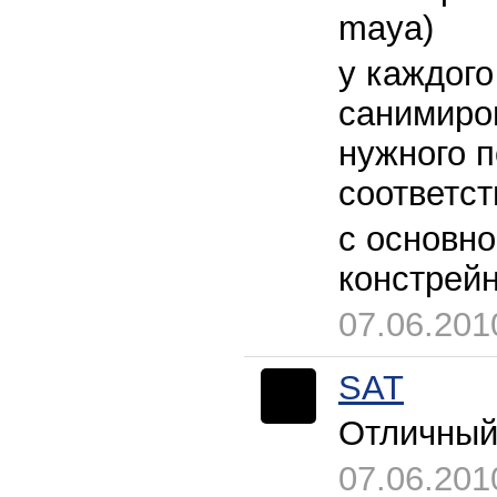
maya)
у каждого
санимиров
нужного п
соответст
с основно
констрей
07.06.201
SAT
Отличный
07.06.201