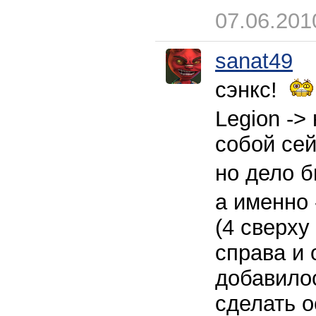
07.06.201
sanat49
сэнкс!
Legion ->
собой сей
но дело б
а именно 
(4 сверху
справа и 
добавилос
сделать о