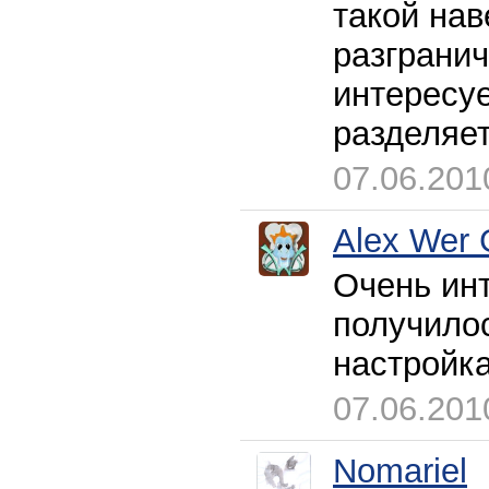
такой нав
разгранич
интересуе
разделяет
07.06.201
Alex Wer 
Очень ин
получилос
настройка
07.06.201
Nomariel