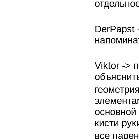
отдельное
DerPapst 
напоминат
Viktor ->
объяснить
геометри
элемента
основной 
кисти рук
все парен