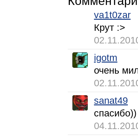
Комментари
va1t0zar
Крут :>
02.11.201
igotm
очень мило
02.11.201
sanat49
спасибо))
04.11.201