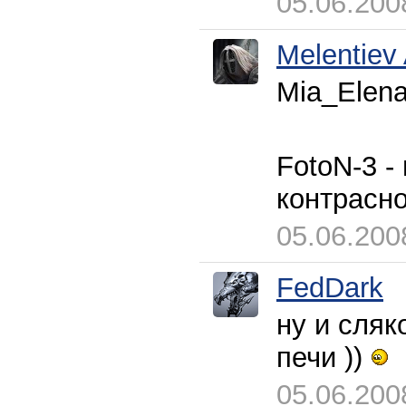
05.06.200
Melentiev
Mia_Elena
FotoN-3 -
контрасно
05.06.200
FedDark
ну и сляк
печи ))
05.06.200