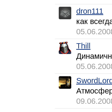
dron111
как всегд
05.06.200
Thill
Динамичн
05.06.200
SwordLor
Атмосферн
09.06.200