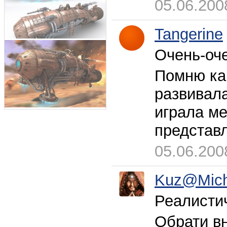
05.06.200
Tangerine
Очень-оче
Помню ка
развивала
играла м
представ
05.06.200
Kuz@Mic
Реалисти
Обрати вн