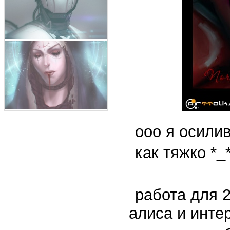
ооо я осили
как тяжко *_
работа для 
алиса и инте