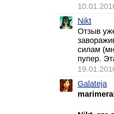
10.01.201
Nikt
Отзыв уже
заворажи
силам (мн
пупер. Эт
19.01.201
Galateja
marimera