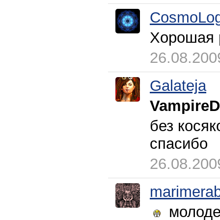
CosmoLog
Хорошая р
26.08.200
Galateja
VampireD
без косяк
спасибо
26.08.200
marimerab
молоде