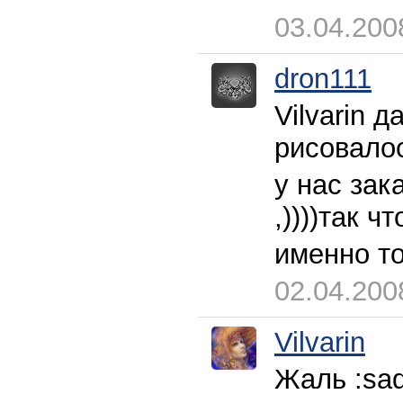
03.04.200
dron111
Vilvarin 
рисовалос
у нас зак
,))))так ч
именно то
02.04.200
Vilvarin
Жаль :sad