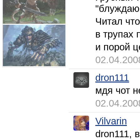
"блуждающ
Читал что
в трупах
и порой ц
02.04.200
dron111
мдя чот н
02.04.200
Vilvarin
dron111, 