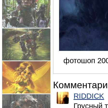
фотошоп 20
Комментари
RIDDICK
Грусный т