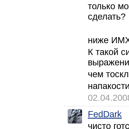
только м
сделать?
ниже ИМ
К такой с
выражение
чем тоск
напакости
02.04.200
FedDark
чисто гот