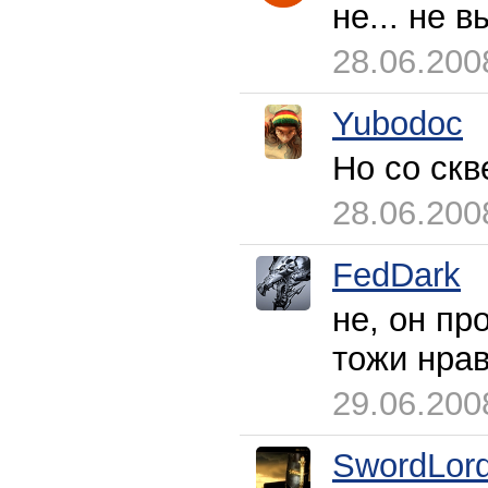
не... не 
28.06.200
Yubodoc
Но со скв
28.06.200
FedDark
не, он пр
тожи нра
29.06.200
SwordLor