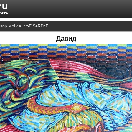
втор
MoL4aLivoE SeRDcE
Давид