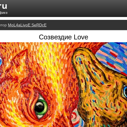
втор
MoL4aLivoE SeRDcE
Созвездие Love