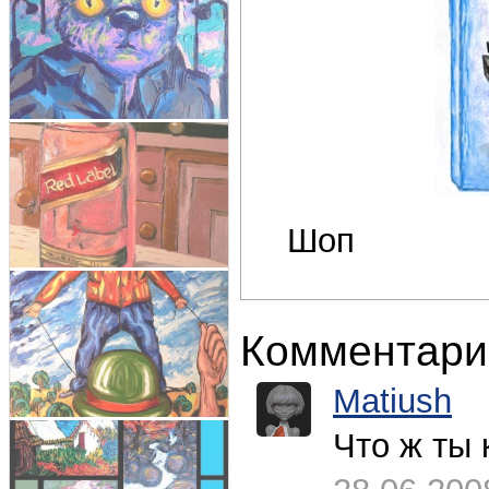
Шоп
Комментари
Matiush
Что ж ты 