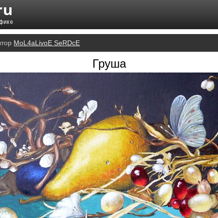
втор
MoL4aLivoE SeRDcE
Груша