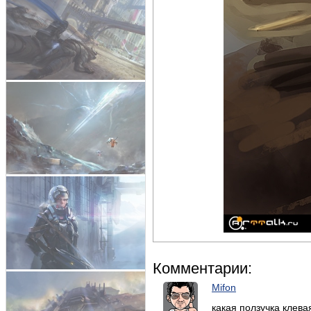
Комментарии:
Mifon
какая ползучка клевая