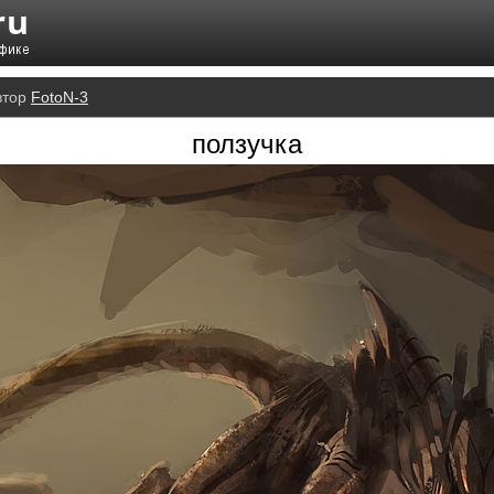
втор
FotoN-3
ползучка