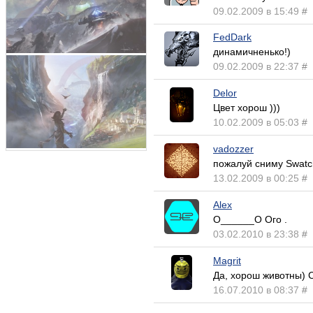
09.02.2009 в 15:49
#
FedDark
динамичненько!)
09.02.2009 в 22:37
#
Delor
Цвет хорош )))
10.02.2009 в 05:03
#
vadozzer
пожалуй сниму Swatch
13.02.2009 в 00:25
#
Alex
О______О Ого .
03.02.2010 в 23:38
#
Magrit
Да, хорош животны) С
16.07.2010 в 08:37
#