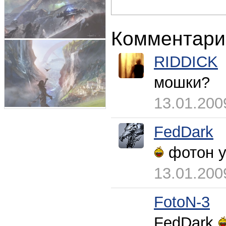
Комментари
RIDDICK
мошки?
13.01.200
FedDark
фотон у
13.01.200
FotoN-3
FedDark