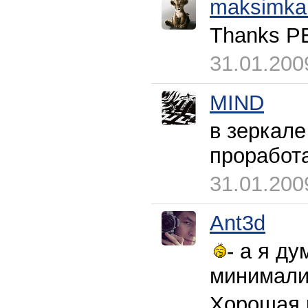
maksimka
Thanks P
31.01.200
MIND
в зеркале
проработ
31.01.200
Ant3d
- а я д
минимали
Хорошая 