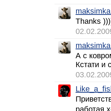
maksimka
Thanks ))))
02.02.200
maksimka
А с ковро
Кстати и 
03.02.200
Like_a_fis
Приветст
работая 