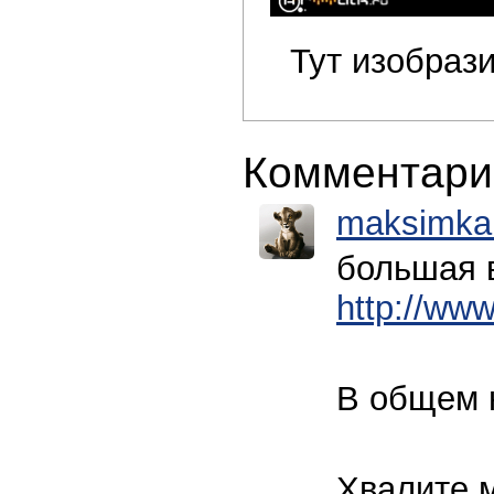
Тут изобраз
Комментари
maksimka
большая в
http://ww
В общем 
Хвалите м