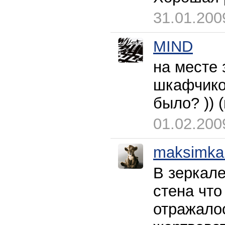
31.01.200
MIND
на месте 
шкафчиком
было? )) 
01.02.200
maksimka
В зеркале
стена что
отражалос