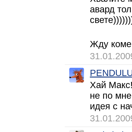
авард тол
свете))))))))
Жду коме
31.01.200
PENDUL
Хай Макс!
не по мн
идея с на
31.01.200