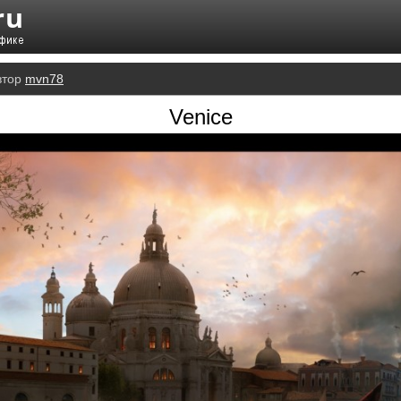
втор
mvn78
Venice