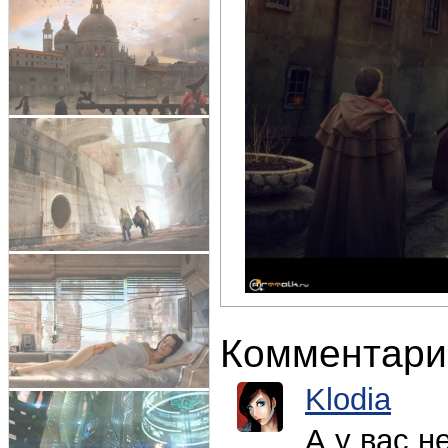
Комментари
Klodia
А у вас н