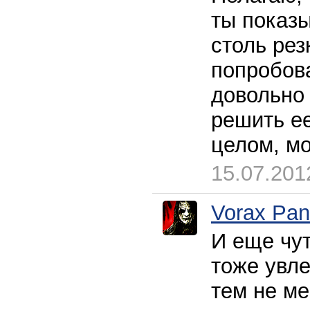
ты показы
столь рез
попробова
довольно
решить ее
целом, м
15.07.201
Vorax Pan
И еще чут
тоже увл
тем не ме