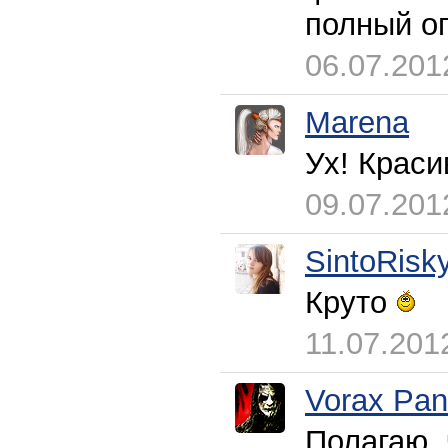
полный о
06.07.201
Marena
Ух! Краси
09.07.201
SintoRisk
Круто
11.07.201
Vorax Pan
Полагаю, 