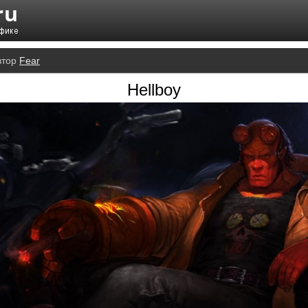
втор
Fear
Hellboy